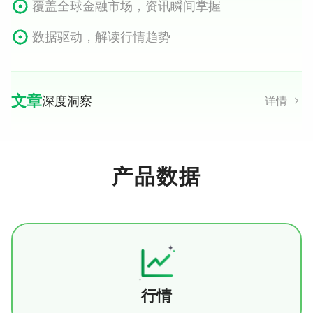
覆盖全球金融市场，资讯瞬间掌握
数据驱动，解读行情趋势
文章
深度洞察
详情
原创深度文章，每日更新
多角度分析市场，把握投资趋势
产品数据
热点追踪，捕捉每个投资机会
提供覆盖全球范围的多品类行情数据，涵盖贵金
属、外汇、能源、农产品、债券、指数、数字货
币等核心市场。同时支持更多细分品种，如黄
行情
详情
金、原油、基本金属、软商品、谷物、股指期货