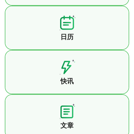
及区域性货币对、外汇期货等，满足跨市场、多
资产配置的需求。
宏观数据日历精确统计了全球主要国家超过20年
的经济数据。包括经济数据、事件和假期三大组
成部分。可以通过日期、国家、重要程度等筛选
日历
详情
功能快速定位所需数据。财经日历不仅整理了数
据的重要性、前值、预测值、公布值等关键信
息，还提供了数据解读功能，帮助用户深入了解
全天候24小时不间断服务，毫秒级更新，确保用
数据对市场的影响力。此外，财经日历具有自动
户第一时间获取最新信息。栏目内容覆盖宏观经
更新功能，数据发布后即时更新，确保用户获得
济动态、央行政策与关键数据发布，追踪全球金
快讯
最新、最精确的数据信息。
详情
融市场走势，包括贵金属、原油、外汇、股市、
债市、大宗商品与期货行情。与此同时，深入解
读行业政策，聚焦能源、金属、农产品等产业链
文章栏目每日更新，汇集原创内容与深度研究，
的供需与价格变动，并关注突发的重大国际事件
专注全球金融市场的重要动态与突发事件的追踪
与地缘政治局势。通过紧密跟进市场热门话题与
报道。栏目对原油、贵金属、外汇、期货等主要
文章
核心事件，"快讯"以极致速度呈现全球经济脉动，
详情
市场进行分类总结，提供前瞻性观点、独家解读