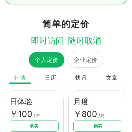
帮助用户快速捕捉市场变化，把握潜在机遇与风
与专业分析。通过深入挖掘宏观政策、市场逻辑
险。
与投资机会，文章栏目致力于为投资者呈现高价
值的资讯与策略参考，帮助读者在复杂多变的市
简单的定价
场中做出更有前瞻性的判断与决策。
即时访问 随时取消
个人定价
企业定价
行情
日历
快讯
文章
日体验
月度
￥100
￥800
/天
/月
购买
购买