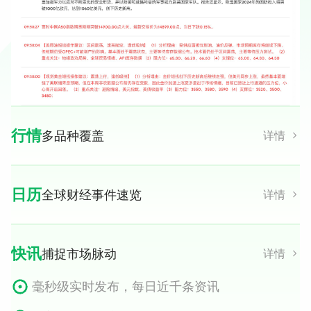
行情
多品种覆盖
详情
覆盖商品、外汇、国际期货、数字货币、指数及债券
日历
全球财经事件速览
详情
实时稳定，毫秒级深度行情报价
覆盖全球重点数据及财经事件
影响力解读，多维筛选
快讯
捕捉市场脉动
详情
跨越时差，呈现重要性与预测值
毫秒级实时发布，每日近千条资讯
直观交易数据，信息一目了然